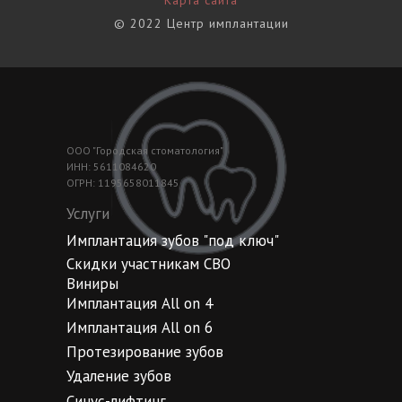
© 2022 Центр имплантации
ООО "Городская стоматология"
ИНН: 5611084620
ОГРН: 1195658011845
Услуги
Имплантация зубов "под ключ"
Скидки участникам СВО
Виниры
Имплантация All on 4
Имплантация All on 6
Протезирование зубов
Удаление зубов
Синус-лифтинг