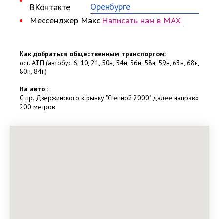
Оренбурге
ВКонтакте
Мессенджер Макс
Написать нам в MAX
Как добраться общественным транспортом:
ост. АТП (автобус 6, 10, 21, 50н, 54н, 56н, 58н, 59н, 63н, 68н,
80н, 84н)
На авто :
С пр. Дзержинского к рынку "Степной 2000", далее направо
200 метров