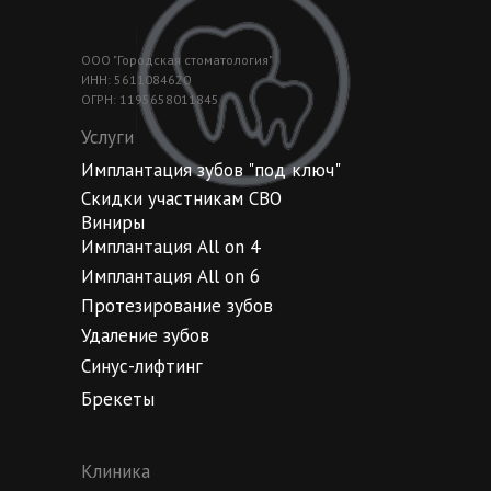
ООО "Городская стоматология"
ИНН: 5611084620
ОГРН: 1195658011845
Услуги
Имплантация зубов "под ключ"
Скидки участникам СВО
Виниры
Имплантация All on 4
Имплантация All on 6
Протезирование зубов
Удаление зубов
Синус-лифтинг
Брекеты
Клиника